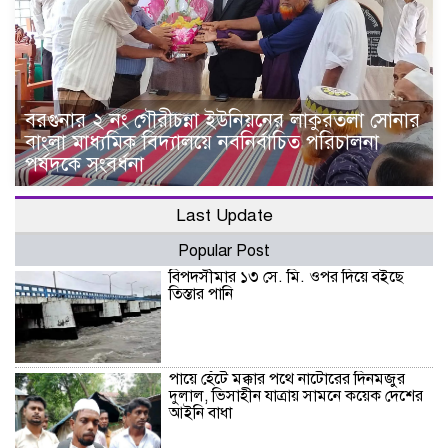
বরগুনার ২ নং গৌরীচন্না ইউনিয়নের লাকুরতলা সোনার
বাংলা মাধ্যমিক বিদ্যালয়ে নবনির্বাচিত পরিচালনা
পর্ষদকে সংবর্ধনা
Last Update
Popular Post
বিপদসীমার ১৩ সে. মি. ওপর দিয়ে বইছে
তিস্তার পানি
পায়ে হেঁটে মক্কার পথে নাটোরের দিনমজুর
দুলাল, ভিসাহীন যাত্রায় সামনে কয়েক দেশের
আইনি বাধা