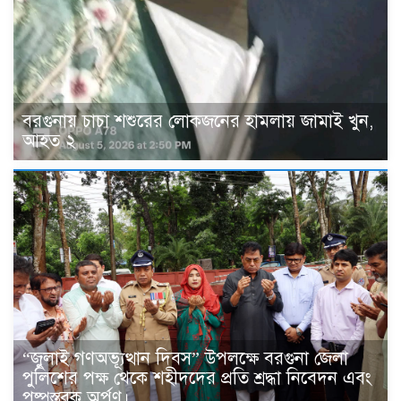
বরগুনায় চাচা শশুরের লোকজনের হামলায় জামাই খুন,
আহত ২
“জুলাই গণঅভ্যূত্থান দিবস” উপলক্ষে বরগুনা জেলা
পুলিশের পক্ষ থেকে শহীদদের প্রতি শ্রদ্ধা নিবেদন এবং
পুষ্পস্তবক অর্পণ।