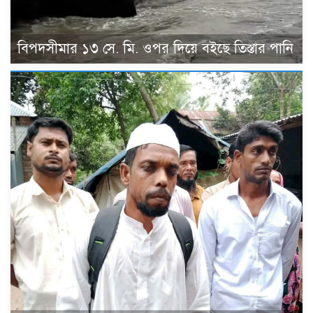
বিপদসীমার ১৩ সে. মি. ওপর দিয়ে বইছে তিস্তার পানি