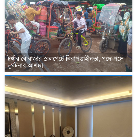
টঙ্গীর বৌবাজার রেলগেটে নিরাপত্তাহীনতা, পদে পদে
দুর্ঘটনার আশঙ্কা