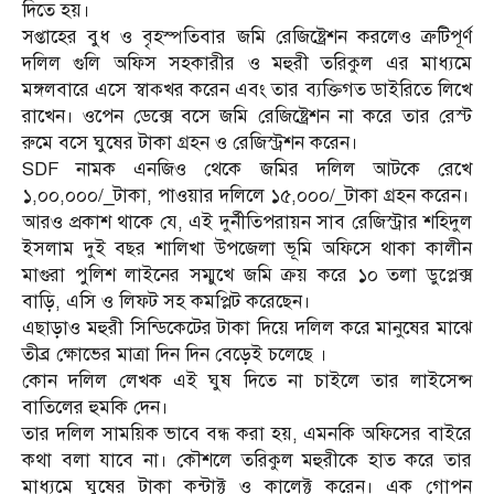
দিতে হয়।
সপ্তাহের বুধ ও বৃহস্পতিবার জমি রেজিষ্ট্রেশন করলেও ত্রুটিপূর্ণ
দলিল গুলি অফিস সহকারীর ও মহুরী তরিকুল এর মাধ্যমে
মঙ্গলবারে এসে স্বাক্খর করেন এবং তার ব্যক্তিগত ডাইরিতে লিখে
রাখেন। ওপেন ডেক্সে বসে জমি রেজিষ্ট্রেশন না করে তার রেস্ট
রুমে বসে ঘুষের টাকা গ্রহন ও রেজিস্ট্রশন করেন।
SDF নামক এনজিও থেকে জমির দলিল আটকে রেখে
১,০০,০০০/_টাকা, পাওয়ার দলিলে ১৫,০০০/_টাকা গ্রহন করেন।
আরও প্রকাশ থাকে যে, এই দুর্নীতিপরায়ন সাব রেজিস্ট্রার শহিদুল
ইসলাম দুই বছর শালিখা উপজেলা ভূমি অফিসে থাকা কালীন
মাগুরা পুলিশ লাইনের সম্মুখে জমি ক্রয় করে ১০ তলা ডুপ্লেক্স
বাড়ি, এসি ও লিফট সহ কমপ্লিট করেছেন।
এছাড়াও মহুরী সিন্ডিকেটের টাকা দিয়ে দলিল করে মানুষের মাঝে
তীব্র ক্ষোভের মাত্রা দিন দিন বেড়েই চলেছে ।
কোন দলিল লেখক এই ঘুষ দিতে না চাইলে তার লাইসেন্স
বাতিলের হুমকি দেন।
তার দলিল সাময়িক ভাবে বন্ধ করা হয়, এমনকি অফিসের বাইরে
কথা বলা যাবে না। কৌশলে তরিকুল মহুরীকে হাত করে তার
মাধ্যমে ঘুষের টাকা কন্টাক্ট ও কালেক্ট করেন। এক গোপন