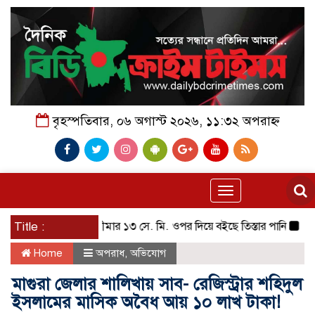
বৃহস্পতিবার, ০৬ অগাস্ট ২০২৬, ১১:৩২ অপরাহ্ন
Toggle
navigation
Title :
বিপদসীমার ১৩ সে. মি. ওপর দিয়ে বইছে তিস্তার পানি
পায়ে হেঁটে
Home
অপরাধ
,
অভিযোগ
মাগুরা জেলার শালিখায় সাব- রেজিস্ট্রার শহিদুল
ইসলামের মাসিক অবৈধ আয় ১০ লাখ টাকা!