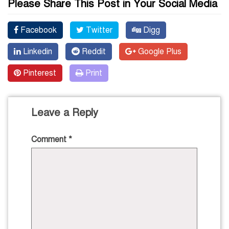
Please Share This Post in Your Social Media
Facebook
Twitter
Digg
Linkedin
Reddit
Google Plus
Pinterest
Print
Leave a Reply
Comment
*