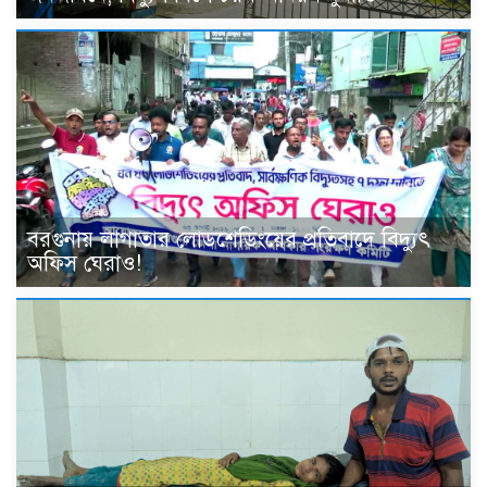
বরগুনায় লাগাতার লোডশেডিংয়ের প্রতিবাদে বিদ্যুৎ
অফিস ঘেরাও!