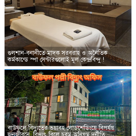
গুলশান-বনানীতে মাদক সরবরাহ ও অনৈতিক
কর্মকান্ডে স্পা সেন্টারগুলোই মূল কেন্দ্রবিন্দু !
বাউফলে বিদ্যুতের ভয়াবহ লোডশেডিংয়ে বিপর্যয়
জনজীবনে, বিদ্যুৎ বিলে চরম অনিয়ম দুর্নীতি