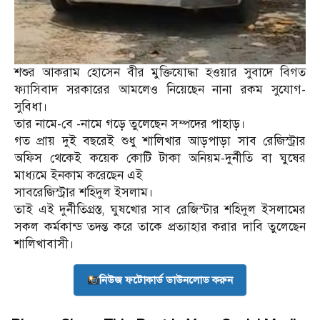
শশুর আকরাম হোসেন বীর মুক্তিযোদ্ধা হওয়ার সুবাদে বিগত
ফ্যাসিবাদ সরকারের আমলেও নিয়েছেন নানা রকম সুযোগ-
সুবিধা।
তার নামে-বে -নামে গড়ে তুলেছেন সম্পদের পাহাড়।
গত প্রায় দুই বছরেই শুধু শালিখার আড়পাড়া সাব রেজিস্ট্রার
অফিস থেকেই কয়েক কোটি টাকা অনিয়ম-দুর্নীতি বা ঘুষের
মাধ্যমে ইনকাম করেছেন এই
সাবরেজিস্ট্রার শহিদুল ইসলাম।
তাই এই দুর্নীতিগ্রস্ত, ঘুষখোর সাব রেজিস্টার শহিদুল ইসলামের
সকল কর্মকান্ড তদন্ত করে তাকে প্রত্যাহার করার দাবি তুলেছেন
শালিখাবাসী।
নিউজ ফটোকার্ড ডাউনলোড করুন