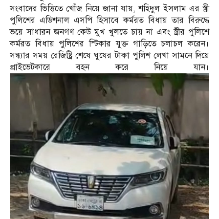
সংবাদের ভিত্তিতে খোঁজ নিয়ে জানা যায়, শহিদুল ইসলাম এর স্ত্রী
পুলিশের এডিশনাল এসপি হিসাবে কর্মরত বিধায় তার বিরুদ্ধে
ভয়ে সাধারন জনগণ কেউ মুখ খুলতে চায় না এবং স্ত্রীর পুলিশে
কর্মরত বিধায় পুলিশের স্টিকার যুক্ত গাড়িতে চলাচল করেন।
সন্ধ্যার সময় রেজিষ্ট্রি শেষে ঘুষের টাকা পুলিশ লেখা সামনে দিয়ে
প্রাইভেটকারে বহন করে নিয়ে যান।