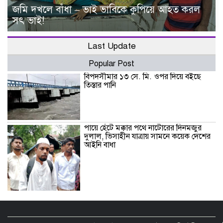
জমি দখলে বাঁধা – ভাই ভাবিকে কুপিয়ে আহত করল
সৎ ভাই!
Last Update
Popular Post
বিপদসীমার ১৩ সে. মি. ওপর দিয়ে বইছে
তিস্তার পানি
পায়ে হেঁটে মক্কার পথে নাটোরের দিনমজুর
দুলাল, ভিসাহীন যাত্রায় সামনে কয়েক দেশের
আইনি বাধা
বরগুনায় চাচা শশুরের লোকজনের হামলায়
জামাই খুন, আহত ২