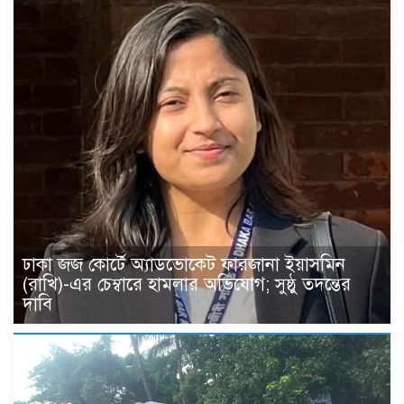
ঢাকা জজ কোর্টে অ্যাডভোকেট ফারজানা ইয়াসমিন
(রাখি)-এর চেম্বারে হামলার অভিযোগ; সুষ্ঠু তদন্তের
দাবি