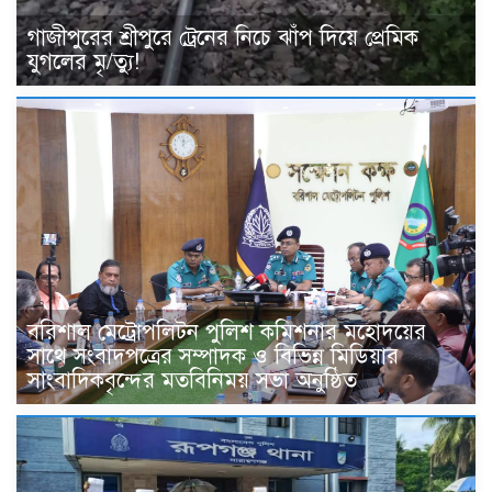
গাজীপুরের শ্রীপুরে ট্রেনের নিচে ঝাঁপ দিয়ে প্রেমিক
যুগলের মৃ/ত্যু!
বরিশাল মেট্রোপলিটন পুলিশ কমিশনার মহোদয়ের
সাথে সংবাদপত্রের সম্পাদক ও বিভিন্ন মিডিয়ার
সাংবাদিকবৃন্দের মতবিনিময় সভা অনুষ্ঠিত