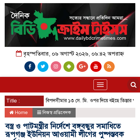
বৃহস্পতিবার, ০৬ অগাস্ট ২০২৬, ০৬:৪২ অপরাহ্ন
Toggle
navigation
Title :
বিপদসীমার ১৩ সে. মি. ওপর দিয়ে বইছে তিস্তার পানি
প
Home
নিজস্ব প্রতিবেদক
বস্ত্র ও পাটমন্ত্রীর নির্দেশে বঙ্গবন্ধুর সমাধিতে
রূপগঞ্জ ইউনিয়ন আওয়ামী লীগের পুষ্পস্তবক