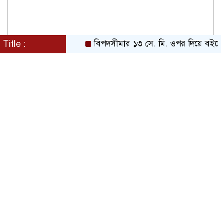
Title :
বিপদসীমার ১৩ সে. মি. ওপর দিয়ে বইছে তিস্ত