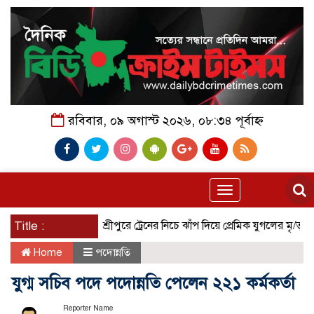
রবিবার, ০৯ অগাস্ট ২০২৬, ০৮:৩৪ পূর্বাহ্ন
Toggle
navigation
Title :
গাজীপুরের শ্রীপুরে ট্রেনের নিচে ঝাঁপ দিয়ে প্রেমিক যুগলের মৃ/ত্যু!
বরি
Home
পদোন্নতি
যুগ্ম সচিব পদে পদোন্নতি পেলেন ২২১ কর্মকর্তা
Reporter Name