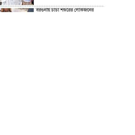
বরগুনায় চাচা শশুরের লোকজনের
হামলায় জামাই খুন, আহত ২
“জুলাই গণঅভ্যূত্থান দিবস” উপলক্ষে
বরগুনা জেলা পুলিশের পক্ষ থেকে
শহীদদের প্রতি শ্রদ্ধা নিবেদন এবং
পুষ্পস্তবক অর্পণ।
ঢাকা জজ কোর্টে অ্যাডভোকেট
ফারজানা ইয়াসমিন (রাখি)-এর চেম্বারে
হামলার অভিযোগ; সুষ্ঠু তদন্তের দাবি
চিলাহাটিতে অটিজম ও প্রতিবন্ধী
বিদ্যালয়ের নাম ব্যবহার করে নতুন