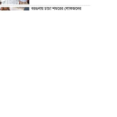
বরগুনায় চাচা শশুরের লোকজনের
হামলায় জামাই খুন, আহত ২
“জুলাই গণঅভ্যূত্থান দিবস” উপলক্ষে
বরগুনা জেলা পুলিশের পক্ষ থেকে
শহীদদের প্রতি শ্রদ্ধা নিবেদন এবং
পুষ্পস্তবক অর্পণ।
ঢাকা জজ কোর্টে অ্যাডভোকেট
ফারজানা ইয়াসমিন (রাখি)-এর চেম্বারে
হামলার অভিযোগ; সুষ্ঠু তদন্তের দাবি
চিলাহাটিতে অটিজম ও প্রতিবন্ধী
বিদ্যালয়ের নাম ব্যবহার করে নতুন