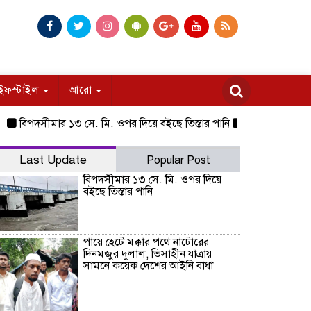
ইফস্টাইল
আরো
িপদসীমার ১৩ সে. মি. ওপর দিয়ে বইছে তিস্তার পানি
পায়ে হেঁটে মক্কার পথ
Last Update
Popular Post
বিপদসীমার ১৩ সে. মি. ওপর দিয়ে
বইছে তিস্তার পানি
পায়ে হেঁটে মক্কার পথে নাটোরের
দিনমজুর দুলাল, ভিসাহীন যাত্রায়
সামনে কয়েক দেশের আইনি বাধা