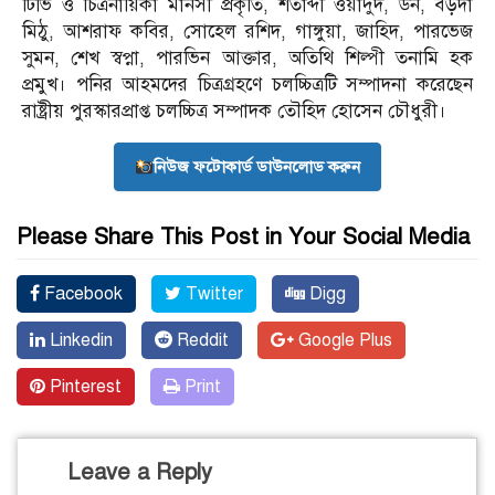
টিভি ও চিত্রনায়িকা মানসী প্রকৃতি, শতাব্দী ওয়াদুদ, ডন, বড়দা
মিঠু, আশরাফ কবির, সোহেল রশিদ, গাঙ্গুয়া, জাহিদ, পারভেজ
সুমন, শেখ স্বপ্না, পারভিন আক্তার, অতিথি শিল্পী তনামি হক
প্রমুখ। পনির আহমদের চিত্রগ্রহণে চলচ্চিত্রটি সম্পাদনা করেছেন
রাষ্ট্রীয় পুরস্কারপ্রাপ্ত চলচ্চিত্র সম্পাদক তৌহিদ হোসেন চৌধুরী।
নিউজ ফটোকার্ড ডাউনলোড করুন
Please Share This Post in Your Social Media
Facebook
Twitter
Digg
Linkedin
Reddit
Google Plus
Pinterest
Print
Leave a Reply