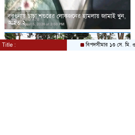
বরগুনায় চাচা শশুরের লোকজনের হামলায় জামাই খুন,
আহত ২
Title :
বিপদসীমার ১৩ সে. মি. ওপর দিয়ে 
“জুলাই গণঅভ্যূত্থান দিবস” উপলক্ষে বরগুনা জেলা
পুলিশের পক্ষ থেকে শহীদদের প্রতি শ্রদ্ধা নিবেদন এবং
পুষ্পস্তবক অর্পণ।