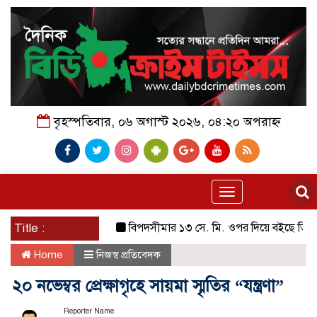
বৃহস্পতিবার, ০৬ অগাস্ট ২০২৬, ০৪:২০ অপরাহ্ন
Toggle
navigation
Title :
বিপদসীমার ১৩ সে. মি. ওপর দিয়ে বইছে তিস্তার পানি
Home
নিজস্ব প্রতিবেদক
২০ নভেম্বর প্রেক্ষাগৃহে সায়মা স্মৃতির “যন্ত্রণা”
Reporter Name