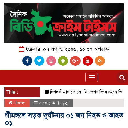
শুক্রবার, ০৭ অগাস্ট ২০২৬, ১২:০৭ অপরাহ্ন
Toggle
navigation
Title :
বিপদসীমার ১৩ সে. মি. ওপর দিয়ে বইছে তিস্তার পানি
Home
সড়ক দুর্ঘটনায় মৃত্যু
শ্রীমঙ্গলে সড়ক দুর্ঘটনায় ০১ জন নিহত ও আহত
০১