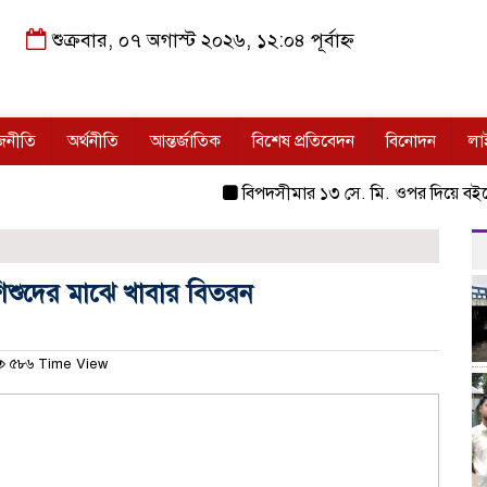
শুক্রবার, ০৭ অগাস্ট ২০২৬, ১২:০৪ পূর্বাহ্ন
জনীতি
অর্থনীতি
আন্তর্জাতিক
বিশেষ প্রতিবেদন
বিনোদন
লা
বিপদসীমার ১৩ সে. মি. ওপর দিয়ে বইছে তিস্তা
শিশুদের মাঝে খাবার বিতরন
৫৮৬ Time View