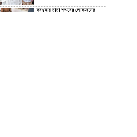
বরগুনায় চাচা শশুরের লোকজনের
হামলায় জামাই খুন, আহত ২
“জুলাই গণঅভ্যূত্থান দিবস” উপলক্ষে
বরগুনা জেলা পুলিশের পক্ষ থেকে
শহীদদের প্রতি শ্রদ্ধা নিবেদন এবং
পুষ্পস্তবক অর্পণ।
ঢাকা জজ কোর্টে অ্যাডভোকেট
ফারজানা ইয়াসমিন (রাখি)-এর চেম্বারে
হামলার অভিযোগ; সুষ্ঠু তদন্তের দাবি
চিলাহাটিতে অটিজম ও প্রতিবন্ধী
বিদ্যালয়ের নাম ব্যবহার করে নতুন