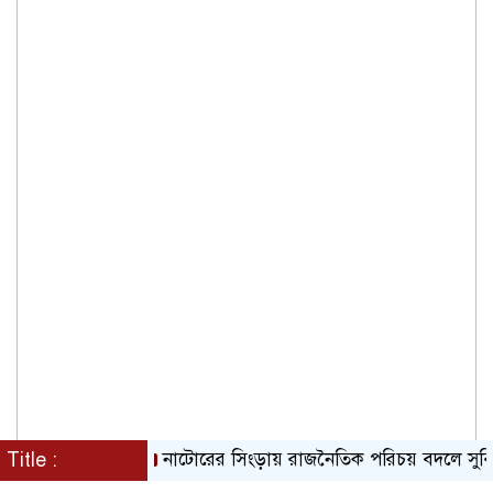
Title :
নাটোরের সিংড়ায় রাজনৈতিক পরিচয় বদলে সুবিধা নে