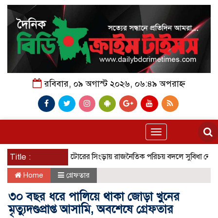
রবিবার, ০৯ অগাস্ট ২০২৬, ০৬:৪৯ অপরাহ্ন
Toggle
navigation
Title :
নাটোরের সিংড়ায় রাজনৈতিক পরিচয় বদলে সুবিধা নেওয়ার অভ
Home
গ্রেফতার
৩০ বছর ধরে পালিয়ে থাকা জোড়া খুনের
মৃত্যুদণ্ডপ্রাপ্ত আসামি, অবশেষে গ্রেফতার