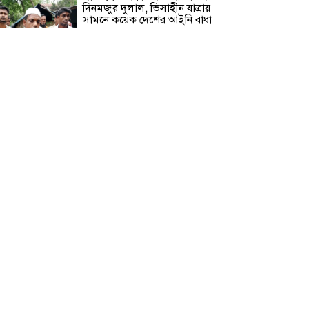
দিনমজুর দুলাল, ভিসাহীন যাত্রায়
সামনে কয়েক দেশের আইনি বাধা
বরগুনায় চাচা শশুরের লোকজনের
হামলায় জামাই খুন, আহত ২
“জুলাই গণঅভ্যূত্থান দিবস” উপলক্ষে
বরগুনা জেলা পুলিশের পক্ষ থেকে
শহীদদের প্রতি শ্রদ্ধা নিবেদন এবং
পুষ্পস্তবক অর্পণ।
ঢাকা জজ কোর্টে অ্যাডভোকেট
ফারজানা ইয়াসমিন (রাখি)-এর চেম্বারে
হামলার অভিযোগ; সুষ্ঠু তদন্তের দাবি