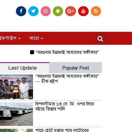
ইফস্টাইল
আরো
“বরগুনার উন্নয়নই আমাদের অঙ্গীকার” — চীফ হুইপ
বিপদসীম
Last Update
Popular Post
“বরগুনার উন্নয়নই আমাদের অঙ্গীকার”
— চীফ হুইপ
বিপদসীমার ১৩ সে. মি. ওপর দিয়ে
বইছে তিস্তার পানি
পায়ে হেঁটে মক্কার পথে নাটোরের