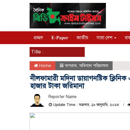
প্রচ্ছদ
𝐄-𝐏𝐚𝐩𝐞𝐫
জাতীয়
সারা দেশ
রা
Title :
Home
অপরাধ
,
অভিযান পরিচালনা
নীলফামারী মদিনা ডায়াগনষ্টিক ক্লিনি
হাজার টাকা জরিমানা
Reporter Name
Update Time : শুক্রবার, ১৯ জানুয়ারি, ২০২৪