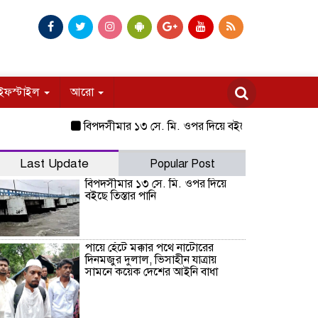
ইফস্টাইল
আরো
বিপদসীমার ১৩ সে. মি. ওপর দিয়ে বইছে তিস্তার পানি
পায়ে হ
Last Update
Popular Post
বিপদসীমার ১৩ সে. মি. ওপর দিয়ে
বইছে তিস্তার পানি
পায়ে হেঁটে মক্কার পথে নাটোরের
দিনমজুর দুলাল, ভিসাহীন যাত্রায়
সামনে কয়েক দেশের আইনি বাধা