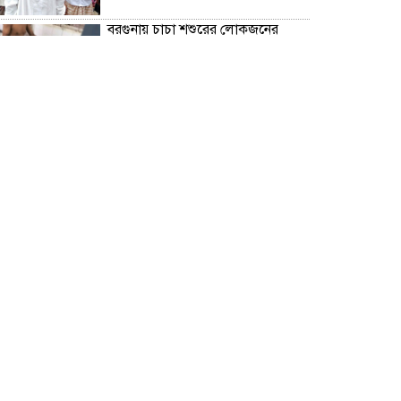
বরগুনায় চাচা শশুরের লোকজনের
হামলায় জামাই খুন, আহত ২
“জুলাই গণঅভ্যূত্থান দিবস” উপলক্ষে
বরগুনা জেলা পুলিশের পক্ষ থেকে
শহীদদের প্রতি শ্রদ্ধা নিবেদন এবং
পুষ্পস্তবক অর্পণ।
ঢাকা জজ কোর্টে অ্যাডভোকেট
ফারজানা ইয়াসমিন (রাখি)-এর চেম্বারে
হামলার অভিযোগ; সুষ্ঠু তদন্তের দাবি
চিলাহাটিতে অটিজম ও প্রতিবন্ধী
বিদ্যালয়ের নাম ব্যবহার করে নতুন