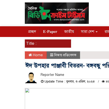
প্রচ্ছদ
𝐄-𝐏𝐚𝐩𝐞𝐫
জাতীয়
সারা দেশ
রা
Title :
Home
নিজস্ব প্রতিবেদক
ঈদ উপহার পাঞ্জাবী বিতরন- বঙ্গবন্ধু প
Reporter Name
Update Time : বুধবার, ৩ এপ্রিল, ২০২৪
৪২