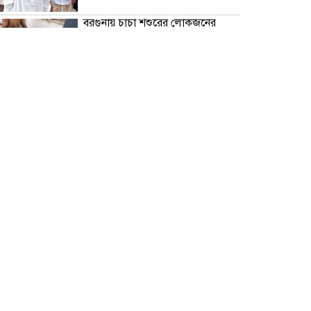
বরগুনায় চাচা শশুরের লোকজনের
হামলায় জামাই খুন, আহত ২
“জুলাই গণঅভ্যূত্থান দিবস” উপলক্ষে
বরগুনা জেলা পুলিশের পক্ষ থেকে
শহীদদের প্রতি শ্রদ্ধা নিবেদন এবং
পুষ্পস্তবক অর্পণ।
ঢাকা জজ কোর্টে অ্যাডভোকেট
ফারজানা ইয়াসমিন (রাখি)-এর চেম্বারে
হামলার অভিযোগ; সুষ্ঠু তদন্তের দাবি
চিলাহাটিতে অটিজম ও প্রতিবন্ধী
বিদ্যালয়ের নাম ব্যবহার করে নতুন