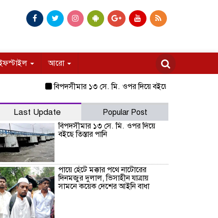
ইফস্টাইল
আরো
বিপদসীমার ১৩ সে. মি. ওপর দিয়ে বইছে তিস্তার পানি
পায়ে হে
Last Update
Popular Post
বিপদসীমার ১৩ সে. মি. ওপর দিয়ে
বইছে তিস্তার পানি
পায়ে হেঁটে মক্কার পথে নাটোরের
দিনমজুর দুলাল, ভিসাহীন যাত্রায়
সামনে কয়েক দেশের আইনি বাধা