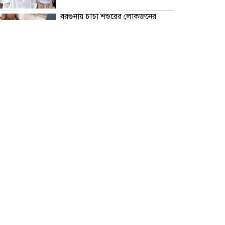
বরগুনায় চাচা শশুরের লোকজনের
হামলায় জামাই খুন, আহত ২
“জুলাই গণঅভ্যূত্থান দিবস” উপলক্ষে
বরগুনা জেলা পুলিশের পক্ষ থেকে
শহীদদের প্রতি শ্রদ্ধা নিবেদন এবং
পুষ্পস্তবক অর্পণ।
ঢাকা জজ কোর্টে অ্যাডভোকেট
ফারজানা ইয়াসমিন (রাখি)-এর চেম্বারে
হামলার অভিযোগ; সুষ্ঠু তদন্তের দাবি
চিলাহাটিতে অটিজম ও প্রতিবন্ধী
বিদ্যালয়ের নাম ব্যবহার করে নতুন