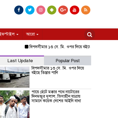
ইফস্টাইল
আরো
বিপদসীমার ১৩ সে. মি. ওপর দিয়ে বইছে তিস্তার পানি
পায়ে হে
Last Update
Popular Post
বিপদসীমার ১৩ সে. মি. ওপর দিয়ে
বইছে তিস্তার পানি
পায়ে হেঁটে মক্কার পথে নাটোরের
দিনমজুর দুলাল, ভিসাহীন যাত্রায়
সামনে কয়েক দেশের আইনি বাধা