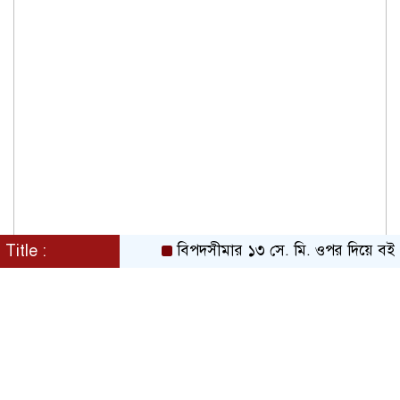
Title :
বিপদসীমার ১৩ সে. মি. ওপর দিয়ে বইছে তিস