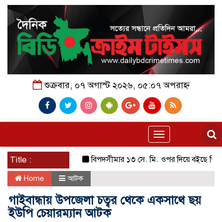
শুক্রবার, ০৭ অগাস্ট ২০২৬, ০৫:০৭ অপরাহ্ন
Toggle
navigation
Title :
বিপদসীমার ১৩ সে. মি. ওপর দিয়ে বইছে তিস্তার পা
Home
আটক
গাইবান্ধায় উপজেলা চত্বর থেকে একসাথে ছয়
ইউপি চেয়ারম্যান আটক