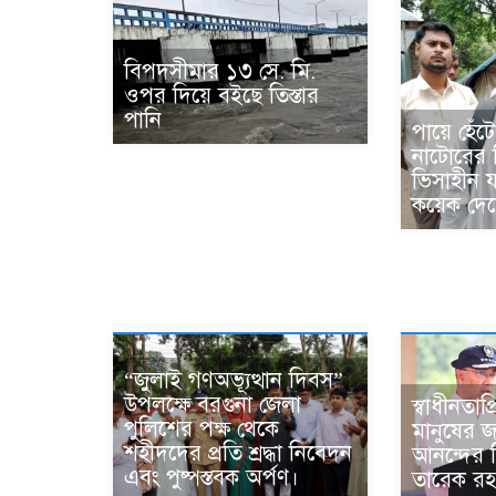
বিপদসীমার ১৩ সে. মি.
ওপর দিয়ে বইছে তিস্তার
পানি
পায়ে হেঁট
নাটোরের 
ভিসাহীন য
কয়েক দেশ
“জুলাই গণঅভ্যূত্থান দিবস”
উপলক্ষে বরগুনা জেলা
স্বাধীনতাপ্
পুলিশের পক্ষ থেকে
মানুষের জ
শহীদদের প্রতি শ্রদ্ধা নিবেদন
আনন্দের 
এবং পুষ্পস্তবক অর্পণ।
তারেক রহ