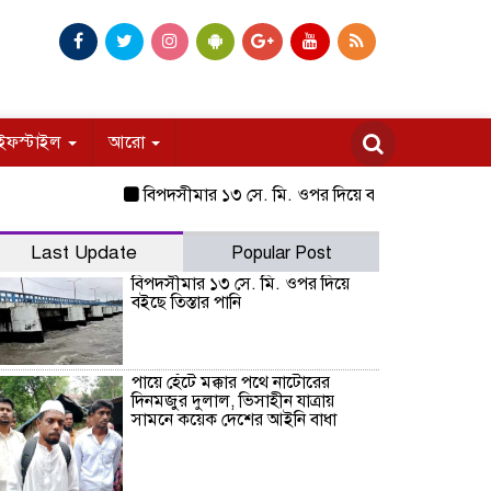
ইফস্টাইল
আরো
বিপদসীমার ১৩ সে. মি. ওপর দিয়ে বইছে তিস্তার পানি
পায়ে 
Last Update
Popular Post
বিপদসীমার ১৩ সে. মি. ওপর দিয়ে
বইছে তিস্তার পানি
পায়ে হেঁটে মক্কার পথে নাটোরের
দিনমজুর দুলাল, ভিসাহীন যাত্রায়
সামনে কয়েক দেশের আইনি বাধা