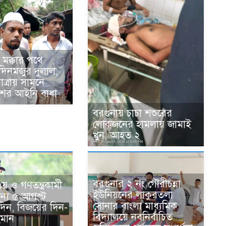
ে মক্কার পথে
দিনমজুর দুলাল,
াত্রায় সামনে
ের আইনি বাধা
বরগুনায় চাচা শশুরের
লোকজনের হামলায় জামাই
খুন, আহত ২
বরগুনার ২ নং গৌরীচন্না
রিয় ও গণতন্ত্রকামী
ইউনিয়নের লাকুরতলা
ন্য ৫ আগস্ট
সোনার বাংলা মাধ্যমিক
দিন, বিজয়ের দিন-
বিদ্যালয়ে নবনির্বাচিত
মান