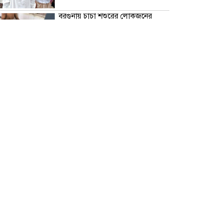
বরগুনায় চাচা শশুরের লোকজনের
হামলায় জামাই খুন, আহত ২
“জুলাই গণঅভ্যূত্থান দিবস” উপলক্ষে
বরগুনা জেলা পুলিশের পক্ষ থেকে
শহীদদের প্রতি শ্রদ্ধা নিবেদন এবং
পুষ্পস্তবক অর্পণ।
ঢাকা জজ কোর্টে অ্যাডভোকেট
ফারজানা ইয়াসমিন (রাখি)-এর চেম্বারে
হামলার অভিযোগ; সুষ্ঠু তদন্তের দাবি
চিলাহাটিতে অটিজম ও প্রতিবন্ধী
বিদ্যালয়ের নাম ব্যবহার করে নতুন