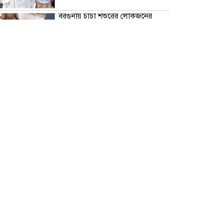
বরগুনায় চাচা শশুরের লোকজনের
হামলায় জামাই খুন, আহত ২
“জুলাই গণঅভ্যূত্থান দিবস” উপলক্ষে
বরগুনা জেলা পুলিশের পক্ষ থেকে
শহীদদের প্রতি শ্রদ্ধা নিবেদন এবং
পুষ্পস্তবক অর্পণ।
ঢাকা জজ কোর্টে অ্যাডভোকেট
ফারজানা ইয়াসমিন (রাখি)-এর চেম্বারে
হামলার অভিযোগ; সুষ্ঠু তদন্তের দাবি
চিলাহাটিতে অটিজম ও প্রতিবন্ধী
বিদ্যালয়ের নাম ব্যবহার করে নতুন