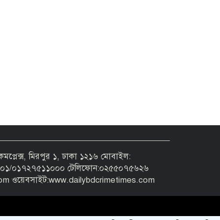
ং কমপ্লেক্স, মিরপুর ১, ঢাকা ১২১৬ মোবাইল:
১/০১৭২৭৫১১০০০ টেলিফোন:০২৫৫০৭৫৬২৬
om ওয়েবসাইট:www.dailybdcrimetimes.com