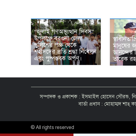
“জুলাই গণঅভ্যূত্থান দিবস”
উপলক্ষে বরগুনা জেলা
স্বাধীনতাপ্
পুলিশের পক্ষ থেকে
মানুষের জ
শহীদদের প্রতি শ্রদ্ধা নিবেদন
আনন্দের 
এবং পুষ্পস্তবক অর্পণ।
তারেক রহ
সম্পাদক ও প্রকাশক : ইসমাইল হোসেন সৌরভ, নির্ব
বার্তা প্রধান : মোহাম্মদ শাহ্ 
© All rights reserved