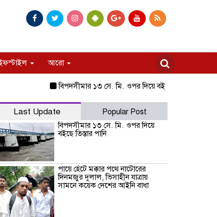
ইফস্টাইল
আরো
বিপদসীমার ১৩ সে. মি. ওপর দিয়ে বইছে তিস্তার পানি
পায়ে হ
Last Update
Popular Post
বিপদসীমার ১৩ সে. মি. ওপর দিয়ে
বইছে তিস্তার পানি
পায়ে হেঁটে মক্কার পথে নাটোরের
দিনমজুর দুলাল, ভিসাহীন যাত্রায়
সামনে কয়েক দেশের আইনি বাধা