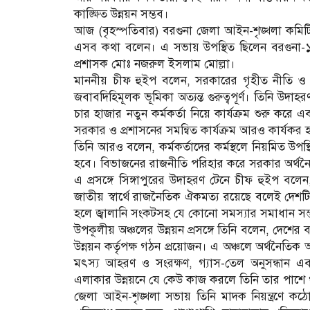
কাঙ্ক্ষিত উন্নয়ন সম্ভব।
আজ (বৃহস্পতিবার) বরগুনা জেলা আইন-শৃঙ্খলা কমিট
এসব কথা বলেন। এ সভায় উপস্থিত ছিলেন বরগুনা-
প্রশাসক মোঃ নজরুল ইসলাম মোল্লা।
মাননীয় চীফ হুইপ বলেন, সরকারের গৃহীত নীতি ও উন
জবাবদিহিমূলক ভূমিকা অত্যন্ত গুরুত্বপূর্ণ। তিনি উদাহর
চার হাজার নতুন কর্মকর্তা নিয়ে কার্যক্রম শুরু করে
সরকার ও প্রশাসনের সমন্বিত কার্যক্রম আরও কার্যকর 
তিনি আরও বলেন, কর্মকর্তাদের কর্মস্থলে নিয়মিত উপস
হবে। বিভাজনের রাজনীতি পরিহার করে সরকার অর্থনৈতিক 
এ প্রসঙ্গে সিঙ্গাপুরের উদাহরণ টেনে চীফ হুইপ বলেন
জাতীয় স্বার্থে রাজনৈতিক ঐকমত্য রয়েছে বলেই দেশট
হলে জ্বালানি সংকটসহ যে কোনো সমস্যার সমাধান সম্ভ
উপকূলীয় অঞ্চলের উন্নয়ন প্রসঙ্গে তিনি বলেন, দেশের 
উন্নয়ন কর্তৃপক্ষ গঠন প্রয়োজন। এ অঞ্চলে অর্থনৈতিক অঞ্চ
মৎস্য আহরণ ও সংরক্ষণ, গ্যাস-তেল অনুসন্ধান এবং
এলাকার উন্নয়নে যে কেউ কাজ করলে তিনি তার পাশে
জেলা আইন-শৃঙ্খলা সভায় তিনি মাদক নিয়ন্ত্রণে কঠ