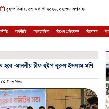
বৃহস্পতিবার, ০৬ অগাস্ট ২০২৬, ০২:৩৮ অপরাহ্ন
জনীতি
অর্থনীতি
আন্তর্জাতিক
বিশেষ প্রতিবেদন
বিনোদন
লা
 হবে -মাননীয় চীফ হুইপ নূরুল ইসলাম মণি
১৬১ Time View