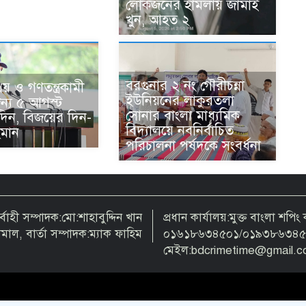
লোকজনের হামলায় জামাই
খুন, আহত ২
বরগুনার ২ নং গৌরীচন্না
রিয় ও গণতন্ত্রকামী
ইউনিয়নের লাকুরতলা
ন্য ৫ আগস্ট
সোনার বাংলা মাধ্যমিক
দিন, বিজয়ের দিন-
বিদ্যালয়ে নবনির্বাচিত
মান
পরিচালনা পর্ষদকে সংবর্ধনা
াহী সম্পাদক:মো:শাহাবুদ্দিন খান
প্রধান কার্যালয়:মুক্ত বাংলা শপি
কামাল, বার্তা সম্পাদক:ম্যাক ফাহিম
০১৬১৮৬৩৪৫০১/০১৯৩৮৬৩৪৫০
মেইল:bdcrimetime@gmail.c