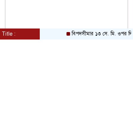
Title :
বিপদসীমার ১৩ সে. মি. ওপর দিয়ে 