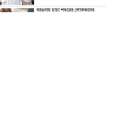
বরগুনায় চাচা শশুরের লোকজনের
হামলায় জামাই খুন, আহত ২
“জুলাই গণঅভ্যূত্থান দিবস” উপলক্ষে
বরগুনা জেলা পুলিশের পক্ষ থেকে
শহীদদের প্রতি শ্রদ্ধা নিবেদন এবং
পুষ্পস্তবক অর্পণ।
ঢাকা জজ কোর্টে অ্যাডভোকেট
ফারজানা ইয়াসমিন (রাখি)-এর চেম্বারে
হামলার অভিযোগ; সুষ্ঠু তদন্তের দাবি
চিলাহাটিতে অটিজম ও প্রতিবন্ধী
বিদ্যালয়ের নাম ব্যবহার করে নতুন