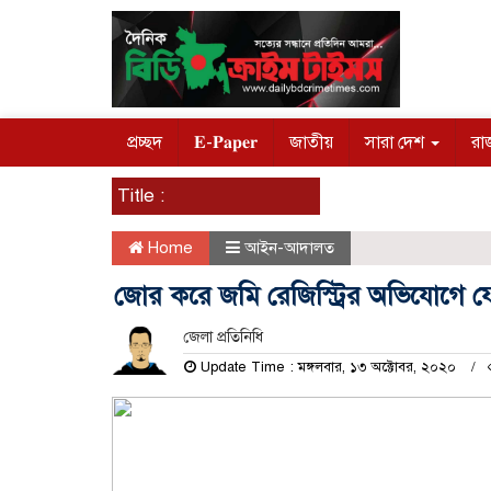
প্রচ্ছদ
𝐄-𝐏𝐚𝐩𝐞𝐫
জাতীয়
সারা দেশ
রা
Title :
Home
আইন-আদালত
জোর করে জমি রেজিস্ট্রির অভিযোগে 
জেলা প্রতিনিধি
Update Time : মঙ্গলবার, ১৩ অক্টোবর, ২০২০