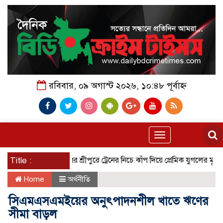
রবিবার, ০৯ অগাস্ট ২০২৬, ১০:৪৮ পূর্বাহ্ন
Toggle
navigation
Title :
গাজীপুরের শ্রীপুরে ট্রেনের নিচে ঝাঁপ দিয়ে প্রেমিক যুগলের মৃ/ত্যু!
বর
Home
অর্থনীতি
সিএমএসএমইয়ের অনুৎপাদনশীল খাতে ঋণের
সীমা বাড়ল