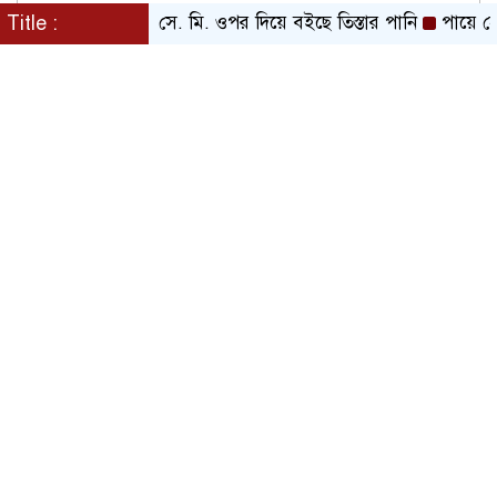
বিপদসীমার ১৩ সে. মি. ওপর দিয়ে বইছে তিস্তার পানি
Title :
পায়ে হেঁটে 