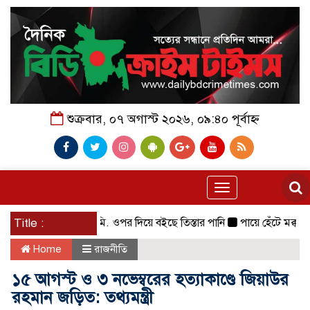
শুক্রবার, ০৭ অগাস্ট ২০২৬, ০৯:৪০ পূর্বাহ্ন
Toggle
navigation
িপদসীমার ১৩ সে. মি. ওপর দিয়ে বইছে তিস্তার পানি
Title :
পায়ে হেঁটে মক্কার পথ
Home
রাজনীতি
১৫ আগস্ট ও ৩ নভেম্বরের হত্যাকাণ্ডে জিয়াউর
রহমান জড়িত: তথ্যমন্ত্রী