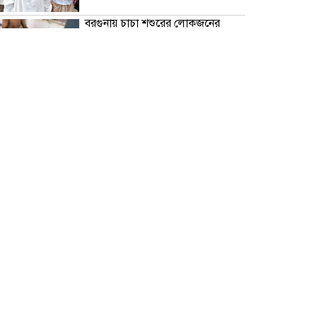
বরগুনায় চাচা শশুরের লোকজনের
হামলায় জামাই খুন, আহত ২
“জুলাই গণঅভ্যূত্থান দিবস” উপলক্ষে
বরগুনা জেলা পুলিশের পক্ষ থেকে
শহীদদের প্রতি শ্রদ্ধা নিবেদন এবং
পুষ্পস্তবক অর্পণ।
ঢাকা জজ কোর্টে অ্যাডভোকেট
ফারজানা ইয়াসমিন (রাখি)-এর চেম্বারে
হামলার অভিযোগ; সুষ্ঠু তদন্তের দাবি
চিলাহাটিতে অটিজম ও প্রতিবন্ধী
বিদ্যালয়ের নাম ব্যবহার করে নতুন