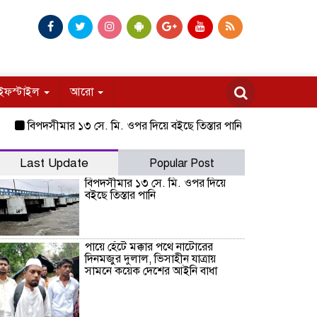
ইফস্টাইল
আরো
বিপদসীমার ১৩ সে. মি. ওপর দিয়ে বইছে তিস্তার পানি
পায়ে হেঁটে মক্কার প
Last Update
Popular Post
বিপদসীমার ১৩ সে. মি. ওপর দিয়ে
বইছে তিস্তার পানি
পায়ে হেঁটে মক্কার পথে নাটোরের
দিনমজুর দুলাল, ভিসাহীন যাত্রায়
সামনে কয়েক দেশের আইনি বাধা