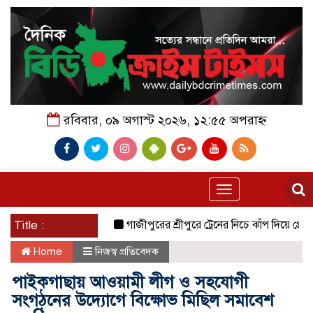
রবিবার, ০৯ অগাস্ট ২০২৬, ১২:৫৫ অপরাহ্ন
Toggle
navigation
Title :
গাজীপুরের শ্রীপুরে ট্রেনের নিচে ঝাঁপ দিয়ে প্রেমিক যুগ
Home
নিজস্ব প্রতিবেদক
পাইকগাছায় আওয়ামী লীগ ও সহযোগী
সংগঠনের উদ্যোগে বিক্ষোভ মিছিল সমাবেশ