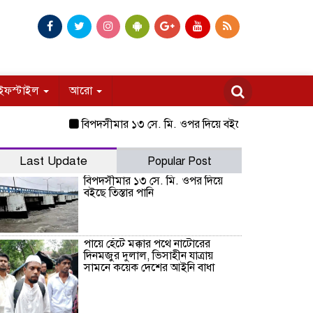
ইফস্টাইল
আরো
বিপদসীমার ১৩ সে. মি. ওপর দিয়ে বইছে তিস্তার পানি
পায়ে হে
Last Update
Popular Post
বিপদসীমার ১৩ সে. মি. ওপর দিয়ে
বইছে তিস্তার পানি
পায়ে হেঁটে মক্কার পথে নাটোরের
দিনমজুর দুলাল, ভিসাহীন যাত্রায়
সামনে কয়েক দেশের আইনি বাধা