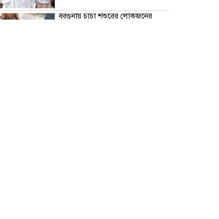
বরগুনায় চাচা শশুরের লোকজনের
হামলায় জামাই খুন, আহত ২
“জুলাই গণঅভ্যূত্থান দিবস” উপলক্ষে
বরগুনা জেলা পুলিশের পক্ষ থেকে
শহীদদের প্রতি শ্রদ্ধা নিবেদন এবং
পুষ্পস্তবক অর্পণ।
ঢাকা জজ কোর্টে অ্যাডভোকেট
ফারজানা ইয়াসমিন (রাখি)-এর চেম্বারে
হামলার অভিযোগ; সুষ্ঠু তদন্তের দাবি
চিলাহাটিতে অটিজম ও প্রতিবন্ধী
বিদ্যালয়ের নাম ব্যবহার করে নতুন