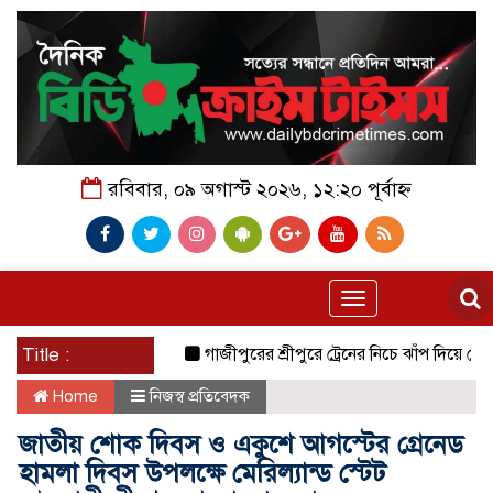
রবিবার, ০৯ অগাস্ট ২০২৬, ১২:২০ পূর্বাহ্ন
Toggle
navigation
Title :
গাজীপুরের শ্রীপুরে ট্রেনের নিচে ঝাঁপ দিয়ে প্রেমিক যু
Home
নিজস্ব প্রতিবেদক
জাতীয় শোক দিবস ও একুশে আগস্টের গ্রেনেড
হামলা দিবস উপলক্ষে মেরিল্যান্ড স্টেট