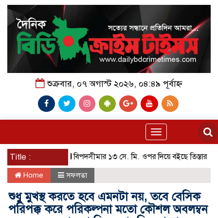
শুক্রবার, ০৭ অগাস্ট ২০২৬, ০৪:৪৯ পূর্বাহ্ন
Toggle
navigation
Title :
বিপদসীমার ১৩ সে. মি. ওপর দিয়ে বইছে তিস্তার পানি
Home
সফলতা
শুধু মুখস্থ করতে হবে এমনটা নয়, তবে বেসিক
পরিপক্ক করে পরিকল্পনা মতো কৌশল অবলম্বন