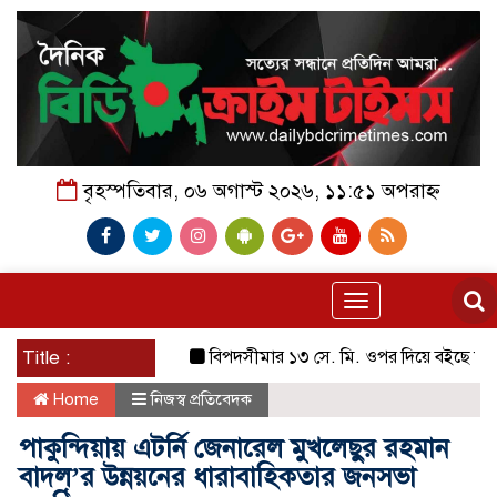
বৃহস্পতিবার, ০৬ অগাস্ট ২০২৬, ১১:৫১ অপরাহ্ন
Toggle
navigation
Title :
বিপদসীমার ১৩ সে. মি. ওপর দিয়ে বইছে তিস্তার পা
Home
নিজস্ব প্রতিবেদক
পাকুন্দিয়ায় এটর্নি জেনারেল মুখলেছুর রহমান
বাদল’র উন্নয়নের ধারাবাহিকতার জনসভা