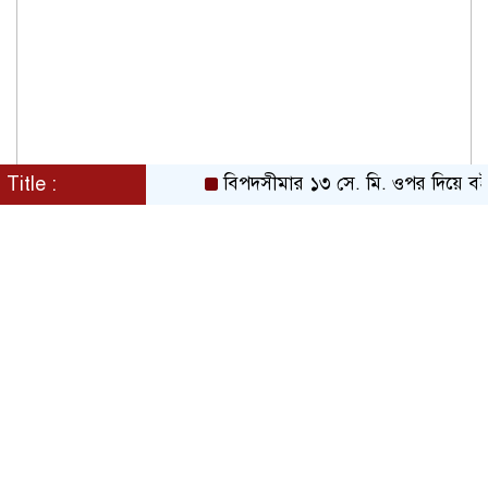
Title :
বিপদসীমার ১৩ সে. মি. ওপর দিয়ে বইছে তিস