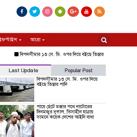
ইফস্টাইল
আরো
বিপদসীমার ১৩ সে. মি. ওপর দিয়ে বইছে তিস্তার পানি
পায়ে হেঁটে মক্ক
Last Update
Popular Post
বিপদসীমার ১৩ সে. মি. ওপর দিয়ে
বইছে তিস্তার পানি
পায়ে হেঁটে মক্কার পথে নাটোরের
দিনমজুর দুলাল, ভিসাহীন যাত্রায়
সামনে কয়েক দেশের আইনি বাধা