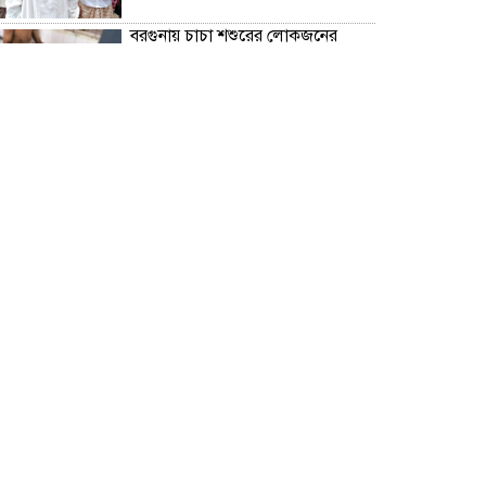
বরগুনায় চাচা শশুরের লোকজনের
হামলায় জামাই খুন, আহত ২
“জুলাই গণঅভ্যূত্থান দিবস” উপলক্ষে
বরগুনা জেলা পুলিশের পক্ষ থেকে
শহীদদের প্রতি শ্রদ্ধা নিবেদন এবং
পুষ্পস্তবক অর্পণ।
ঢাকা জজ কোর্টে অ্যাডভোকেট
ফারজানা ইয়াসমিন (রাখি)-এর চেম্বারে
হামলার অভিযোগ; সুষ্ঠু তদন্তের দাবি
চিলাহাটিতে অটিজম ও প্রতিবন্ধী
বিদ্যালয়ের নাম ব্যবহার করে নতুন