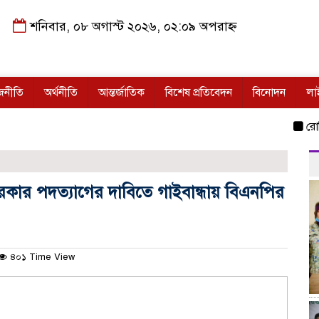
শনিবার, ০৮ অগাস্ট ২০২৬, ০২:০৯ অপরাহ্ন
জনীতি
অর্থনীতি
আন্তর্জাতিক
বিশেষ প্রতিবেদন
বিনোদন
লা
রোহিঙ্গা 
 সরকার পদত্যাগের দাবিতে গাইবান্ধায় বিএনপির
৪০১ Time View