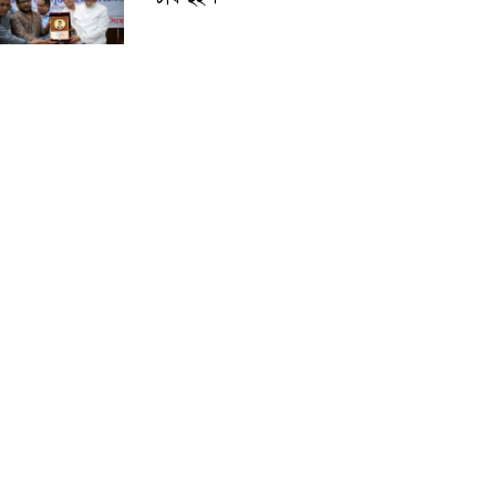
বিপদসীমার ১৩ সে. মি. ওপর দিয়ে
বইছে তিস্তার পানি
পায়ে হেঁটে মক্কার পথে নাটোরের
দিনমজুর দুলাল, ভিসাহীন যাত্রায়
সামনে কয়েক দেশের আইনি বাধা
বরগুনায় চাচা শশুরের লোকজনের
হামলায় জামাই খুন, আহত ২