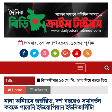
শুক্রবার, ০৭ অগাস্ট ২০২৬, ১০:৩৫ পূর্বাহ্ন
Toggle
navigation
Title :
বিপদসীমার ১৩ সে. মি. ওপর দিয়ে বইছে তিস্তার পানি
Home
অভিযোগ
নানা অনিয়মে জর্জরিত, দশ বছরেও সমাবর্তন
করতে পারেনি ইউরোপিয়ান ইউনিভার্সিটি!