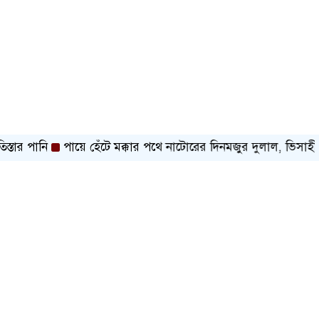
পানি
পায়ে হেঁটে মক্কার পথে নাটোরের দিনমজুর দুলাল, ভিসাহীন যা