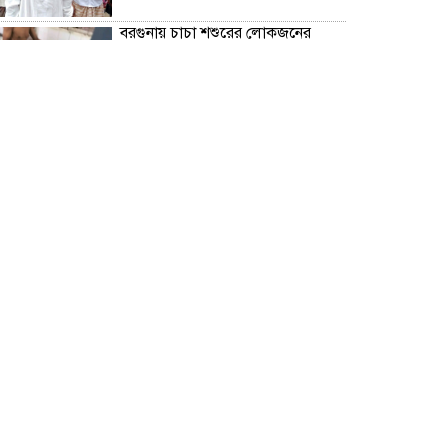
বরগুনায় চাচা শশুরের লোকজনের
হামলায় জামাই খুন, আহত ২
“জুলাই গণঅভ্যূত্থান দিবস” উপলক্ষে
বরগুনা জেলা পুলিশের পক্ষ থেকে
শহীদদের প্রতি শ্রদ্ধা নিবেদন এবং
পুষ্পস্তবক অর্পণ।
ঢাকা জজ কোর্টে অ্যাডভোকেট
ফারজানা ইয়াসমিন (রাখি)-এর চেম্বারে
হামলার অভিযোগ; সুষ্ঠু তদন্তের দাবি
চিলাহাটিতে অটিজম ও প্রতিবন্ধী
বিদ্যালয়ের নাম ব্যবহার করে নতুন