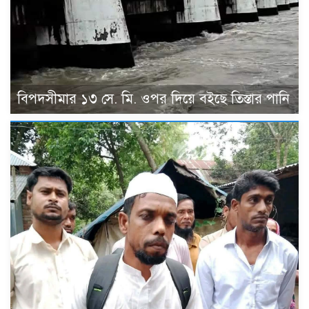
বিপদসীমার ১৩ সে. মি. ওপর দিয়ে বইছে তিস্তার পানি