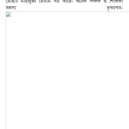
মোছাঃ মাহফুজা মেডাম সহ আরো অনেক শিক্ষক ও শিক্ষিকা
সদস্য বৃন্দাগন।