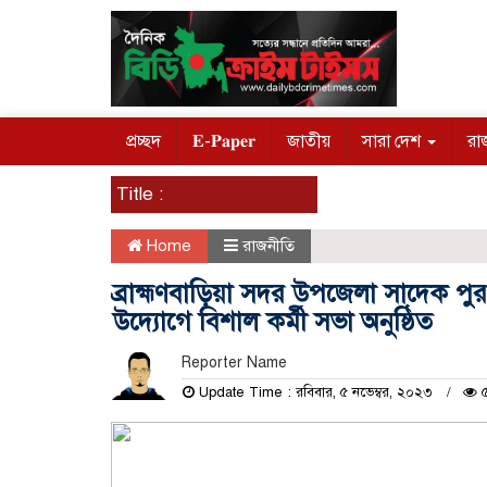
প্রচ্ছদ
𝐄-𝐏𝐚𝐩𝐞𝐫
জাতীয়
সারা দেশ
রা
Title :
Home
রাজনীতি
ব্রাহ্মণবাড়িয়া সদর উপজেলা সাদে
উদ্যোগে বিশাল কর্মী সভা অনুষ্ঠিত
Reporter Name
Update Time : রবিবার, ৫ নভেম্বর, ২০২৩
৫