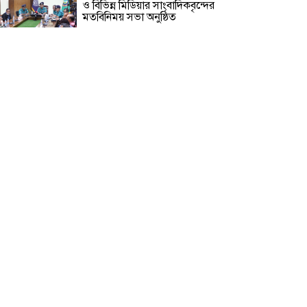
ও বিভিন্ন মিডিয়ার সাংবাদিকবৃন্দের
মতবিনিময় সভা অনুষ্ঠিত
রূপগঞ্জে বসতভিটায় বালু ফেলার
প্রতিবাদে থানার সামনে গণঅভিযোগ ও
মানববন্ধন
সাংবাদিক সুরক্ষা আইন প্রণয়নে
সরকারকে ৩ মাসের আল্টিমেটাম
বিলুপ্তির পথে সমন্বয়ক শব্দটি!
সাংবাদিক তুহিন হত্যার বিচার দাবিতে
মানববন্ধন ও প্রতিবাদ সভা অনুষ্ঠিত
রোহিঙ্গা ক্যাম্পে তরুণীর বিশেষ অ**
হতে ই*য়াবা ট্যাবলেট উদ্ধার করে ৮
এপিবিএন পুলিশ!