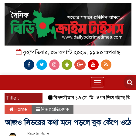
বৃহস্পতিবার, ০৬ অগাস্ট ২০২৬, ১১:৪০ অপরাহ্ন
Toggle
navigation
Title :
বিপদসীমার ১৩ সে. মি. ওপর দিয়ে বইছে তিস্তার পানি
Home
নিজস্ব প্রতিবেদক
আজও সিডরের কথা মনে পড়লে বুক কেঁপে ওঠে
Reporter Name