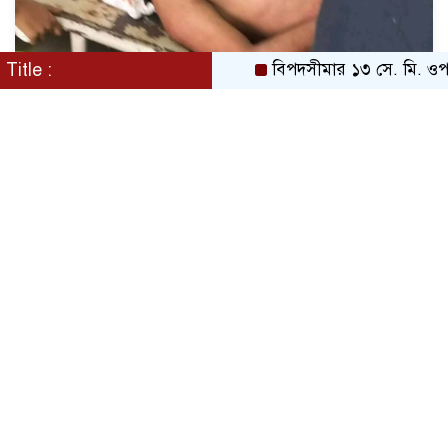
Title :
বিপদসীমার ১৩ সে. মি. ওপর দিয়ে 
বরগুনায় চাচা শশুরের লোকজনের হামলায় জামাই খুন,
আহত ২