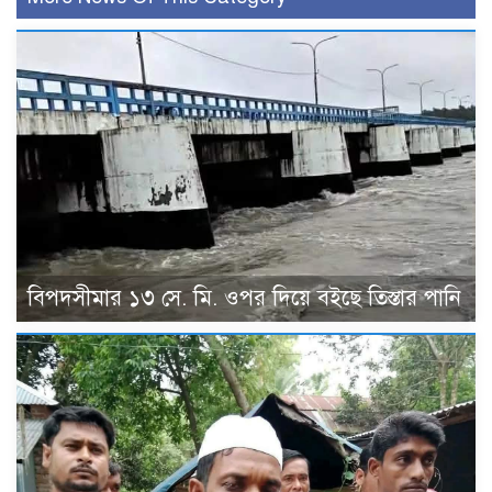
বিপদসীমার ১৩ সে. মি. ওপর দিয়ে বইছে তিস্তার পানি