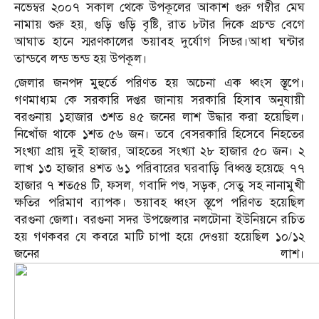
নভেম্বর ২০০৭ সকাল থেকে উপকূলের আকাশ গুরু গম্বীর মেঘ
নামায় শুরু হয়, গুড়ি গুড়ি বৃষ্টি, রাত ৮টার দিকে প্রচন্ড বেগে
আঘাত হানে স্মরণকালের ভয়াবহ দুর্যোগ সিডর।আধা ঘন্টার
তান্ডবে লন্ড ভন্ড হয় উপকূল।
জেলার জনপদ মুহুর্তে পরিণত হয় অচেনা এক ধ্বংস স্তূপে।
গণমাধ্যম কে সরকারি দপ্তর জানায় সরকারি হিসাব অনুযায়ী
বরগুনায় ১হাজার ৩শত ৪৫ জনের লাশ উদ্ধার করা হয়েছিল।
নিখোঁজ থাকে ১শত ৫৬ জন। তবে বেসরকারি হিসেবে নিহতের
সংখ্যা প্রায় দুই হাজার, আহতের সংখ্যা ২৮ হাজার ৫০ জন। ২
লাখ ১৩ হাজার ৪শত ৬১ পরিবারের ঘরবাড়ি বিধ্বস্ত হয়েছে ৭৭
হাজার ৭ শত৫৪ টি, ফসল, গবাদি পশু, সড়ক, সেতু সহ নানামুখী
ক্ষতির পরিমাণ ব্যাপক। ভয়াবহ ধ্বংস স্তূপে পরিণত হয়েছিল
বরগুনা জেলা। বরগুনা সদর উপজেলার নলটোনা ইউনিয়নে রচিত
হয় গণকবর যে কবরে মাটি চাপা হয়ে দেওয়া হয়েছিল ১০/১২
জনের লাশ।