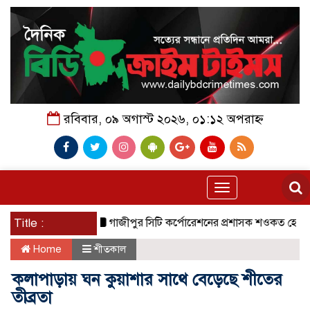
রবিবার, ০৯ অগাস্ট ২০২৬, ০১:১২ অপরাহ্ন
Toggle
navigation
Title :
গাজীপুর সিটি কর্পোরেশনের প্রশাসক শওকত হোসেন সরকার উ
Home
শীতকাল
কলাপাড়ায় ঘন কুয়াশার সাথে বেড়েছে শীতের
তীব্রতা