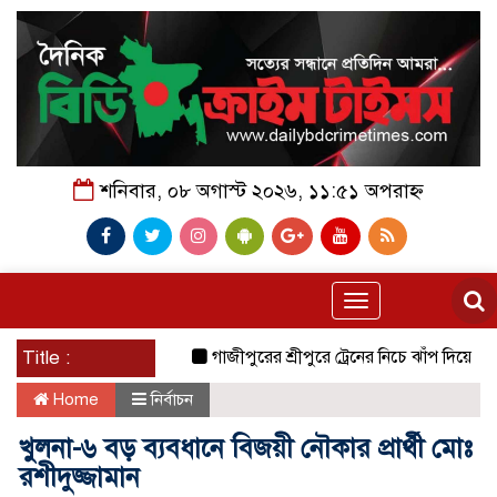
শনিবার, ০৮ অগাস্ট ২০২৬, ১১:৫১ অপরাহ্ন
Toggle
navigation
Title :
গাজীপুরের শ্রীপুরে ট্রেনের নিচে ঝাঁপ দিয়ে প্রেমিক য
Home
নির্বাচন
খুলনা-৬ বড় ব্যবধানে বিজয়ী নৌকার প্রার্থী মোঃ
রশীদুজ্জামান