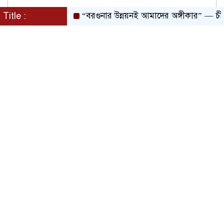
Title :
“বরগুনার উন্নয়নই আমাদের অঙ্গীকার” — চীফ হু