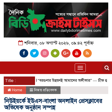
শনিবার, ০৮ অগাস্ট ২০২৬, ০৯:৪২ পূর্বাহ্ন
Toggle
navigation
Title :
“বরগুনার উন্নয়নই আমাদের অঙ্গীকার” — চীফ হুইপ
বি
Home
নিজস্ব প্রতিবেদক
নিউইয়র্কে ইউএস-বাংলা অনলাইন প্রেসক্লাবের
অভিষেক অনুষ্ঠান সম্পন্ন