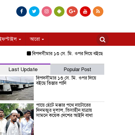
ইফস্টাইল
আরো
বিপদসীমার ১৩ সে. মি. ওপর দিয়ে বইছে তিস্তার পানি
পায়ে হেঁ
Last Update
Popular Post
বিপদসীমার ১৩ সে. মি. ওপর দিয়ে
বইছে তিস্তার পানি
পায়ে হেঁটে মক্কার পথে নাটোরের
দিনমজুর দুলাল, ভিসাহীন যাত্রায়
সামনে কয়েক দেশের আইনি বাধা