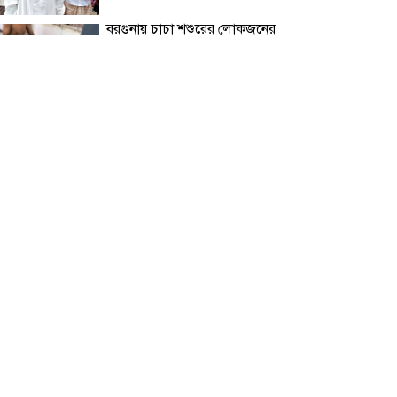
বরগুনায় চাচা শশুরের লোকজনের
হামলায় জামাই খুন, আহত ২
“জুলাই গণঅভ্যূত্থান দিবস” উপলক্ষে
বরগুনা জেলা পুলিশের পক্ষ থেকে
শহীদদের প্রতি শ্রদ্ধা নিবেদন এবং
পুষ্পস্তবক অর্পণ।
ঢাকা জজ কোর্টে অ্যাডভোকেট
ফারজানা ইয়াসমিন (রাখি)-এর চেম্বারে
হামলার অভিযোগ; সুষ্ঠু তদন্তের দাবি
চিলাহাটিতে অটিজম ও প্রতিবন্ধী
বিদ্যালয়ের নাম ব্যবহার করে নতুন