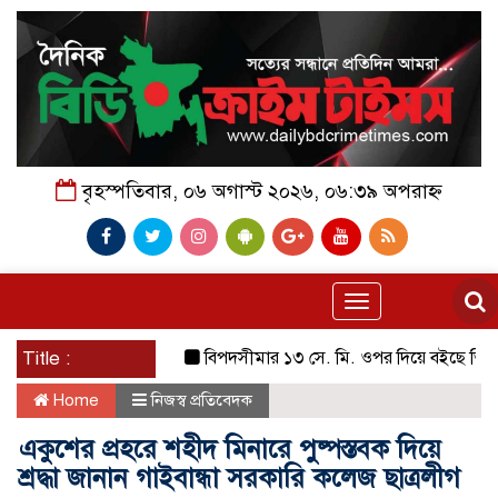
বৃহস্পতিবার, ০৬ অগাস্ট ২০২৬, ০৬:৩৯ অপরাহ্ন
Toggle
navigation
Title :
বিপদসীমার ১৩ সে. মি. ওপর দিয়ে বইছে তিস্তার প
Home
নিজস্ব প্রতিবেদক
একুশের প্রহরে শহীদ মিনারে পুষ্পস্তবক দিয়ে
শ্রদ্ধা জানান গাইবান্ধা সরকারি কলেজ ছাত্রলীগ