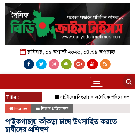
রবিবার, ০৯ অগাস্ট ২০২৬, ০৪:৩৯ অপরাহ্ন
Toggle
navigation
Title :
নাটোরের সিংড়ায় রাজনৈতিক পরিচয় বদলে সুবিধা
Home
নিজস্ব প্রতিবেদক
পাইকগাছায় কাঁকড়া চাষে উৎসাহিত করতে
চাষীদের প্রশিক্ষণ