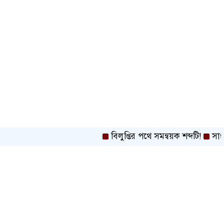
বিলুপ্তির পথে সমন্বয়ক শব্দটি!
সাংবাদিক 