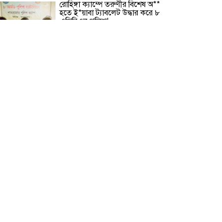
রোহিঙ্গা ক্যাম্পে তরুণীর বিশেষ অ**
হতে ই*য়াবা ট্যাবলেট উদ্ধার করে ৮
এপিবিএন পুলিশ!
“বরগুনার উন্নয়নই আমাদের অঙ্গীকার”
— চীফ হুইপ
বিপদসীমার ১৩ সে. মি. ওপর দিয়ে
বইছে তিস্তার পানি
পায়ে হেঁটে মক্কার পথে নাটোরের
দিনমজুর দুলাল, ভিসাহীন যাত্রায়
সামনে কয়েক দেশের আইনি বাধা