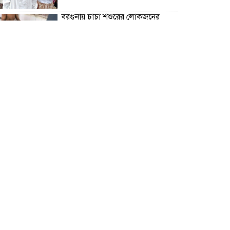
বরগুনায় চাচা শশুরের লোকজনের
হামলায় জামাই খুন, আহত ২
“জুলাই গণঅভ্যূত্থান দিবস” উপলক্ষে
বরগুনা জেলা পুলিশের পক্ষ থেকে
শহীদদের প্রতি শ্রদ্ধা নিবেদন এবং
পুষ্পস্তবক অর্পণ।
ঢাকা জজ কোর্টে অ্যাডভোকেট
ফারজানা ইয়াসমিন (রাখি)-এর চেম্বারে
হামলার অভিযোগ; সুষ্ঠু তদন্তের দাবি
চিলাহাটিতে অটিজম ও প্রতিবন্ধী
বিদ্যালয়ের নাম ব্যবহার করে নতুন