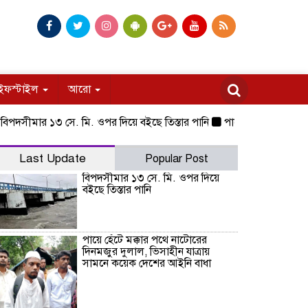
ইফস্টাইল
আরো
ীমার ১৩ সে. মি. ওপর দিয়ে বইছে তিস্তার পানি
পায়ে হেঁটে মক্কার পথে নাট
Last Update
Popular Post
বিপদসীমার ১৩ সে. মি. ওপর দিয়ে
বইছে তিস্তার পানি
পায়ে হেঁটে মক্কার পথে নাটোরের
দিনমজুর দুলাল, ভিসাহীন যাত্রায়
সামনে কয়েক দেশের আইনি বাধা