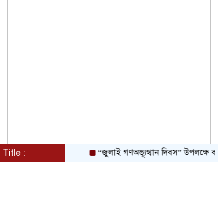
Title :
“জুলাই গণঅভ্যূত্থান দিবস” উপলক্ষে বরগুনা জ