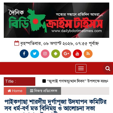
বৃহস্পতিবার, ০৬ অগাস্ট ২০২৬, ০৭:৫৫ পূর্বাহ্ন
Toggle
navigation
Title :
“জুলাই গণঅভ্যূত্থান দিবস” উপলক্ষে বরগুনা জেলা পু
Home
নিজস্ব প্রতিবেদক
পাইকগাছা শারদীয় দুর্গাপূজা উদযাপন কমিটির
সব ধর্ম-বর্ণ মত বিনিময় ও আলোচনা সভা