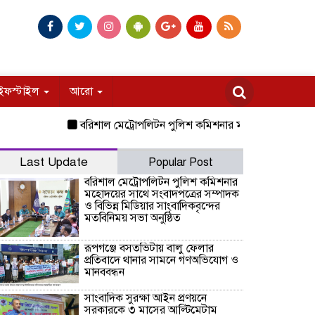
ইফস্টাইল
আরো
বরিশাল মেট্রোপলিটন পুলিশ কমিশনার মহোদয়ের সাথে সংবাদপত্রের
Last Update
Popular Post
বরিশাল মেট্রোপলিটন পুলিশ কমিশনার
মহোদয়ের সাথে সংবাদপত্রের সম্পাদক
ও বিভিন্ন মিডিয়ার সাংবাদিকবৃন্দের
মতবিনিময় সভা অনুষ্ঠিত
রূপগঞ্জে বসতভিটায় বালু ফেলার
প্রতিবাদে থানার সামনে গণঅভিযোগ ও
মানববন্ধন
সাংবাদিক সুরক্ষা আইন প্রণয়নে
সরকারকে ৩ মাসের আল্টিমেটাম