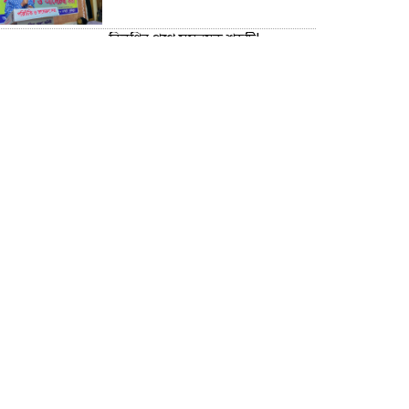
বিলুপ্তির পথে সমন্বয়ক শব্দটি!
সাংবাদিক তুহিন হত্যার বিচার দাবিতে
মানববন্ধন ও প্রতিবাদ সভা অনুষ্ঠিত
রোহিঙ্গা ক্যাম্পে তরুণীর বিশেষ অ**
হতে ই*য়াবা ট্যাবলেট উদ্ধার করে ৮
এপিবিএন পুলিশ!
“বরগুনার উন্নয়নই আমাদের অঙ্গীকার”
— চীফ হুইপ