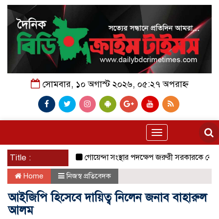
সোমবার, ১০ অগাস্ট ২০২৬, ০৫:২৭ অপরাহ্ন
Toggle
navigation
Title :
গোয়েন্দা সংস্থার পদক্ষেপ জরুরী সরকারকে বেকায়দায় ফেলত
Home
নিজস্ব প্রতিবেদক
আইজিপি হিসেবে দায়িত্ব নিলেন জনাব বাহারুল
আলম