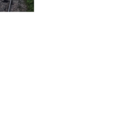
বরিশাল মেট্রোপলিটন পুলিশ কমিশনার
মহোদয়ের সাথে সংবাদপত্রের সম্পাদক
ও বিভিন্ন মিডিয়ার সাংবাদিকবৃন্দের
মতবিনিময় সভা অনুষ্ঠিত
রূপগঞ্জে বসতভিটায় বালু ফেলার
প্রতিবাদে থানার সামনে গণঅভিযোগ ও
মানববন্ধন
সাংবাদিক সুরক্ষা আইন প্রণয়নে
সরকারকে ৩ মাসের আল্টিমেটাম
বিলুপ্তির পথে সমন্বয়ক শব্দটি!
সাংবাদিক তুহিন হত্যার বিচার দাবিতে
মানববন্ধন ও প্রতিবাদ সভা অনুষ্ঠিত