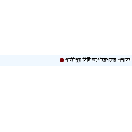
গাজীপুর সিটি কর্পোরেশনের প্রশাসক শওকত