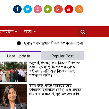
ইফস্টাইল
আরো
“জুলাই গণঅভ্যূত্থান দিবস” উপলক্ষে বরগুনা জেলা পুলিশের পক্ষ থেকে শ
Last Update
Popular Post
“জুলাই গণঅভ্যূত্থান দিবস” উপলক্ষে
বরগুনা জেলা পুলিশের পক্ষ থেকে
শহীদদের প্রতি শ্রদ্ধা নিবেদন এবং
পুষ্পস্তবক অর্পণ।
ঢাকা জজ কোর্টে অ্যাডভোকেট
ফারজানা ইয়াসমিন (রাখি)-এর চেম্বারে
হামলার অভিযোগ; সুষ্ঠু তদন্তের দাবি