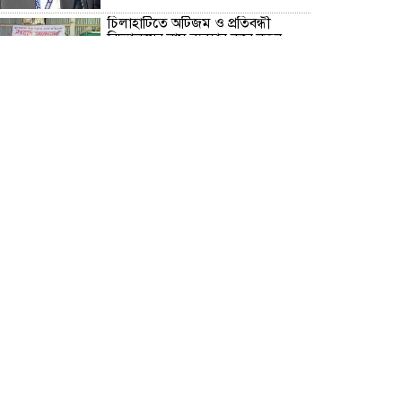
চিলাহাটিতে অটিজম ও প্রতিবন্ধী
বিদ্যালয়ের নাম ব্যবহার করে নতুন
আরেকটি বিদ্যালয় চালু করার
অভিযোগে সংবাদ সম্মেলন
স্বাধীনতাপ্রিয় ও গণতন্ত্রকামী মানুষের
জন্য ৫ আগস্ট আনন্দের দিন, বিজয়ের
দিন- তারেক রহমান
বরগুনার ২ নং গৌরীচন্না ইউনিয়নের
লাকুরতলা সোনার বাংলা মাধ্যমিক
বিদ্যালয়ে নবনির্বাচিত পরিচালনা
পর্ষদকে সংবর্ধনা
জমিদার নিশেন্দ্রনাথ মজুমদারের নাতনি
মেঘনা, সুরের সাধনায় গড়ছেন নিজের
স্বতন্ত্র পরিচয়
প্লানটার ফ্যাসাইটিস রোগে আক্রান্ত
সাংবাদিক তপন দাস, চিকিৎসার জন্য