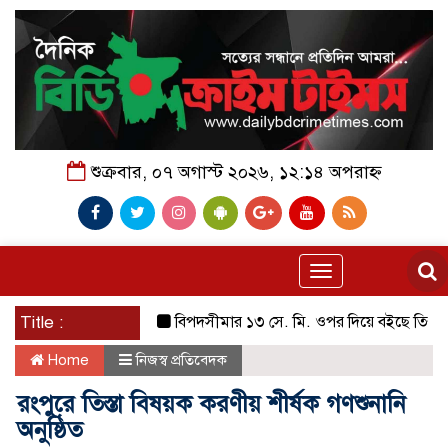
শুক্রবার, ০৭ অগাস্ট ২০২৬, ১২:১৪ অপরাহ্ন
Toggle
navigation
Title :
বিপদসীমার ১৩ সে. মি. ওপর দিয়ে বইছে তিস্তার পানি
Home
নিজস্ব প্রতিবেদক
রংপুরে তিস্তা বিষয়ক করণীয় শীর্ষক গণশুনানি
অনুষ্ঠিত