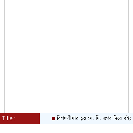
Title :
বিপদসীমার ১৩ সে. মি. ওপর দিয়ে বইছে তিস্ত